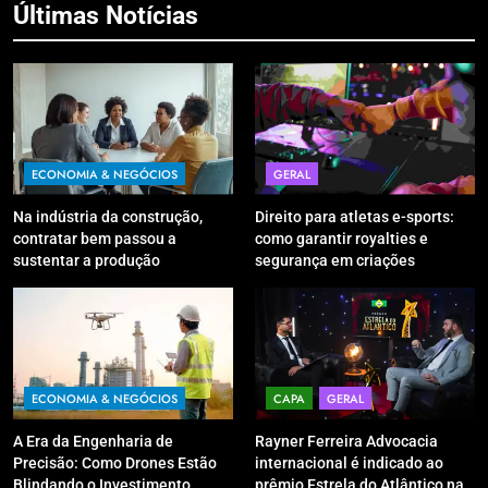
Últimas Notícias
ECONOMIA & NEGÓCIOS
GERAL
Na indústria da construção,
Direito para atletas e-sports:
contratar bem passou a
como garantir royalties e
sustentar a produção
segurança em criações
digitais?
ECONOMIA & NEGÓCIOS
CAPA
GERAL
A Era da Engenharia de
Rayner Ferreira Advocacia
Precisão: Como Drones Estão
internacional é indicado ao
Blindando o Investimento
prêmio Estrela do Atlântico na