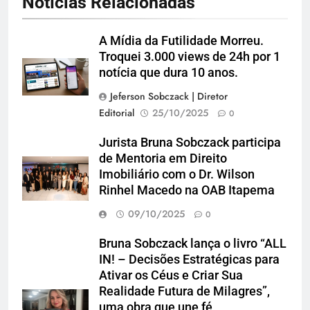
Notícias Relacionadas
A Mídia da Futilidade Morreu.
Troquei 3.000 views de 24h por 1
notícia que dura 10 anos.
Jeferson Sobczack | Diretor
Editorial
25/10/2025
0
Jurista Bruna Sobczack participa
de Mentoria em Direito
Imobiliário com o Dr. Wilson
Rinhel Macedo na OAB Itapema
09/10/2025
0
Bruna Sobczack lança o livro “ALL
IN! – Decisões Estratégicas para
Ativar os Céus e Criar Sua
Realidade Futura de Milagres”,
uma obra que une fé,