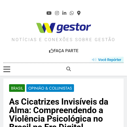
Skip
to
content
WGESTOR.COM.BR
NOTÍCIAS E CONEXÕES SOBRE GESTÃO
FAÇA PARTE
Você Repórter
BRASIL
OPINIÃO & COLUNISTAS
As Cicatrizes Invisíveis da
Alma: Compreendendo a
Violência Psicológica no