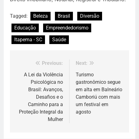
Tagged:
Beleza
Brasil
Diversão
Educação
Empreendedorismo
Itapema - SC
Saúde
Previous:
Next:
Navegação
de
A Lei da Violência
Turismo
Psicológica no
gastronômico segue
Post
Brasil: Avanços,
em alta em Balneário
Desafios e o
Camboriú com mais
Caminho para a
um festival em
Proteção Integral da
agosto
Mulher