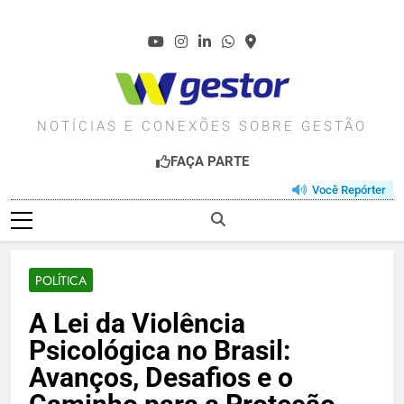
Skip
to
content
WGESTOR.COM.BR
NOTÍCIAS E CONEXÕES SOBRE GESTÃO
FAÇA PARTE
Você Repórter
POLÍTICA
A Lei da Violência
Psicológica no Brasil:
Avanços, Desafios e o