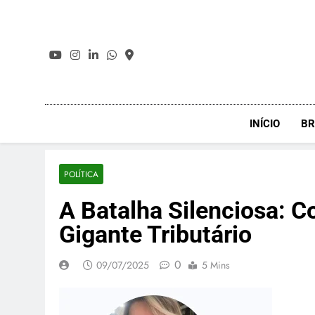
Skip
to
content
INÍCIO
BR
POLÍTICA
A Batalha Silenciosa: C
Gigante Tributário
0
09/07/2025
5 Mins