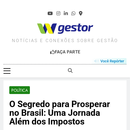
Skip
to
content
WGESTOR.COM.BR
NOTÍCIAS E CONEXÕES SOBRE GESTÃO
FAÇA PARTE
Você Repórter
POLÍTICA
O Segredo para Prosperar
no Brasil: Uma Jornada
Além dos Impostos