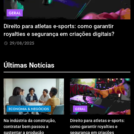
GERAL
Direito para atletas e-sports: como garantir
A
royalties e segurança em criações digitais?
E
R
29/08/2025
Últimas Notícias
ECONOMIA & NEGÓCIOS
GERAL
Na indústria da construção,
Direito para atletas e-sports:
contratar bem passou a
como garantir royalties e
sustentar a produção
segurança em criações