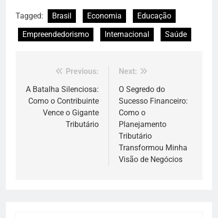
Tagged:
Brasil
Economia
Educação
Empreendedorismo
Internacional
Saúde
Previous:
Next:
Navegação
de
A Batalha Silenciosa:
O Segredo do
Como o Contribuinte
Sucesso Financeiro:
Post
Vence o Gigante
Como o
Tributário
Planejamento
Tributário
Transformou Minha
Visão de Negócios