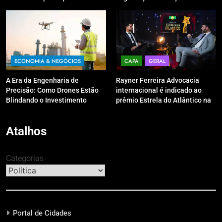
digitais?
ECONOMIA & NEGÓCIOS
CAPA
GERAL
A Era da Engenharia de
Rayner Ferreira Advocacia
Precisão: Como Drones Estão
internacional é indicado ao
Blindando o Investimento
prêmio Estrela do Atlântico na
Público contra o Retrabalho
categoria “Apoio Jurídico”
Atalhos
Categorias
Portal de Cidades