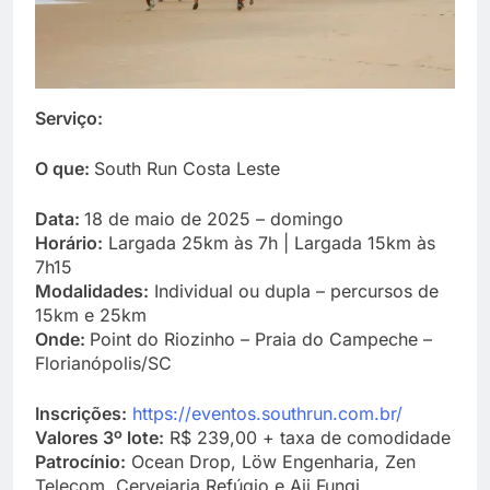
Serviço:
O que:
South Run Costa Leste
Data:
18 de maio de 2025 – domingo
Horário:
Largada 25km às 7h | Largada 15km às
7h15
Modalidades:
Individual ou dupla – percursos de
15km e 25km
Onde:
Point do Riozinho – Praia do Campeche –
Florianópolis/SC
Inscrições:
https://eventos.southrun.com.br/
Valores 3º lote:
R$ 239,00 + taxa de comodidade
Patrocínio:
Ocean Drop, Löw Engenharia, Zen
Telecom, Cervejaria Refúgio e Aji Fungi