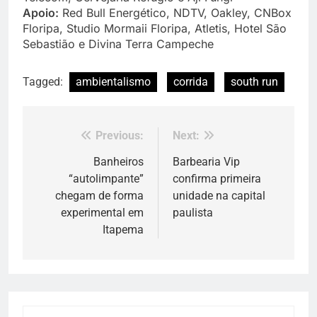
Apoio:
Red Bull Energético, NDTV, Oakley, CNBox
Floripa, Studio Mormaii Floripa, Atletis, Hotel São
Sebastião e Divina Terra Campeche
Tagged:
ambientalismo
corrida
south run
Previous:
Next:
Navegação
de
Banheiros
Barbearia Vip
“autolimpante”
confirma primeira
Post
chegam de forma
unidade na capital
experimental em
paulista
Itapema