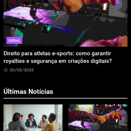
GERAL
Direito para atletas e-sports: como garantir
A
royalties e segurança em criações digitais?
E
R
30/08/2025
Últimas Notícias