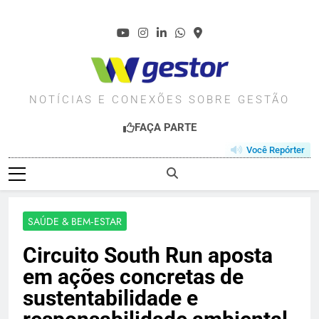
Skip
to
content
WGESTOR.COM.BR
NOTÍCIAS E CONEXÕES SOBRE GESTÃO
FAÇA PARTE
Você Repórter
SAÚDE & BEM‑ESTAR
Circuito South Run aposta
em ações concretas de
sustentabilidade e