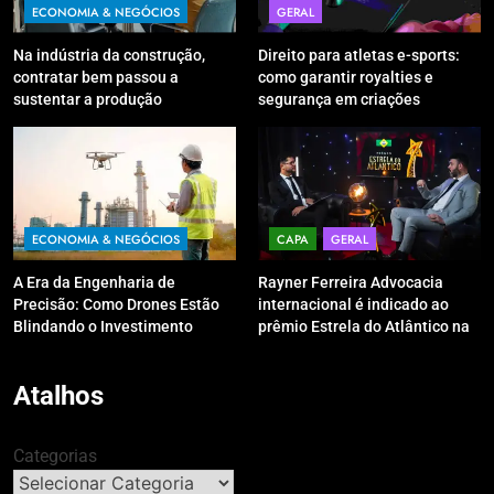
ECONOMIA & NEGÓCIOS
GERAL
Na indústria da construção,
Direito para atletas e-sports:
contratar bem passou a
como garantir royalties e
sustentar a produção
segurança em criações
digitais?
ECONOMIA & NEGÓCIOS
CAPA
GERAL
A Era da Engenharia de
Rayner Ferreira Advocacia
Precisão: Como Drones Estão
internacional é indicado ao
Blindando o Investimento
prêmio Estrela do Atlântico na
Público contra o Retrabalho
categoria “Apoio Jurídico”
Atalhos
Categorias