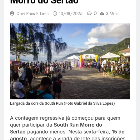
Morro do Sertão
0
Davi Paes E Lima
13/08/2025
3 Mins
Largada da corrida South Run (Foto Gabriel da Silva Lopes)
A contagem regressiva já começou para quem
quer participar da
South Run Morro do
Sertão
pagando menos. Nesta sexta-feira,
15 de
agosto
, acontece a virada de lote das inscrições,