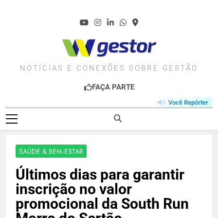
Skip
to
content
WGESTOR.COM.BR
NOTÍCIAS E CONEXÕES SOBRE GESTÃO
FAÇA PARTE
Você Repórter
SAÚDE & BEM‑ESTAR
Últimos dias para garantir
inscrição no valor
promocional da South Run