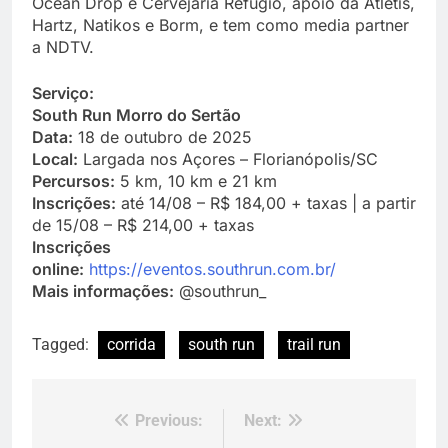
Ocean Drop e Cervejaria Refúgio, apoio da Atletis,
Hartz, Natikos e Borm, e tem como media partner
a NDTV.
Serviço:
South Run Morro do Sertão
Data:
18 de outubro de 2025
Local:
Largada nos Açores – Florianópolis/SC
Percursos:
5 km, 10 km e 21 km
Inscrições:
até 14/08 – R$ 184,00 + taxas | a partir
de 15/08 – R$ 214,00 + taxas
Inscrições
online:
https://eventos.southrun.com.br/
Mais informações:
@southrun_
Tagged:
corrida
south run
trail run
Previous:
Next:
Navegação