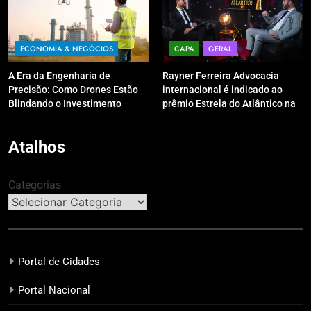
ECONOMIA & NEGÓCIOS
CAPA
GERAL
A Era da Engenharia de
Rayner Ferreira Advocacia
Precisão: Como Drones Estão
internacional é indicado ao
Blindando o Investimento
prêmio Estrela do Atlântico na
Público contra o Retrabalho
categoria “Apoio Jurídico”
Atalhos
Categorias
Portal de Cidades
Portal Nacional