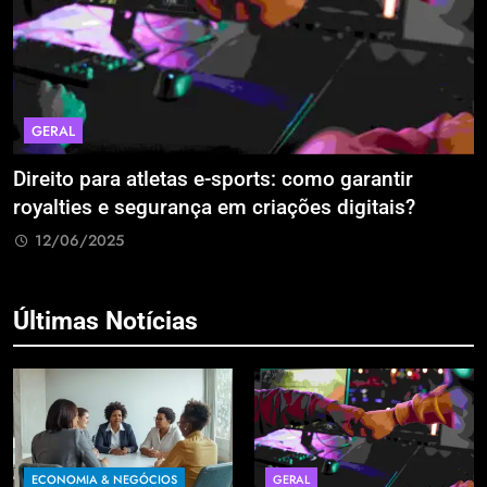
GERAL
Direito para atletas e-sports: como garantir
A
royalties e segurança em criações digitais?
E
R
12/06/2025
Últimas Notícias
ECONOMIA & NEGÓCIOS
GERAL