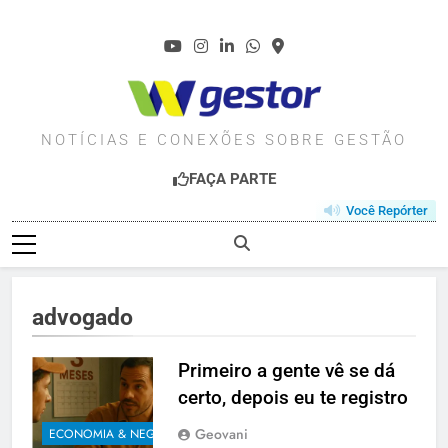
Skip
to
content
WGESTOR.COM.BR
NOTÍCIAS E CONEXÕES SOBRE GESTÃO
FAÇA PARTE
Você Repórter
advogado
Primeiro a gente vê se dá
certo, depois eu te registro
Geovani
ECONOMIA & NEGÓCIOS