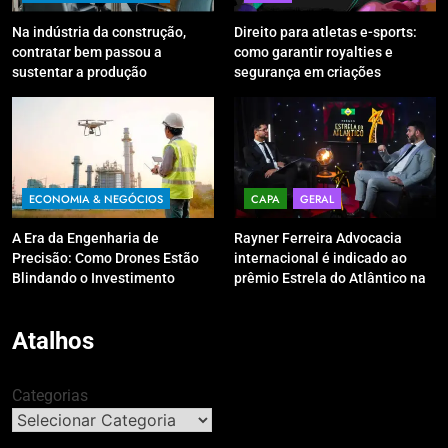
Na indústria da construção,
Direito para atletas e-sports:
contratar bem passou a
como garantir royalties e
sustentar a produção
segurança em criações
digitais?
ECONOMIA & NEGÓCIOS
CAPA
GERAL
A Era da Engenharia de
Rayner Ferreira Advocacia
Precisão: Como Drones Estão
internacional é indicado ao
Blindando o Investimento
prêmio Estrela do Atlântico na
Público contra o Retrabalho
categoria “Apoio Jurídico”
Atalhos
Categorias