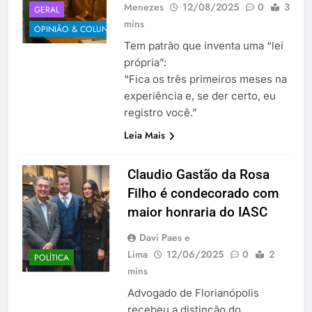
Menezes
12/08/2025
0
3
GERAL
mins
OPINIÃO & COLUNISTAS
Tem patrão que inventa uma “lei
própria”:
“Fica os três primeiros meses na
experiência e, se der certo, eu
registro você.”
Leia Mais
Claudio Gastão da Rosa
Filho é condecorado com
maior honraria do IASC
Davi Paes e
Lima
12/06/2025
0
2
POLÍTICA
mins
Advogado de Florianópolis
recebeu a distinção do