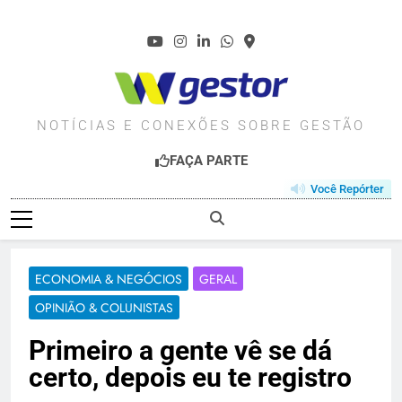
Skip
to
content
WGESTOR.COM.BR
NOTÍCIAS E CONEXÕES SOBRE GESTÃO
FAÇA PARTE
Você Repórter
ECONOMIA & NEGÓCIOS
GERAL
OPINIÃO & COLUNISTAS
Primeiro a gente vê se dá
certo, depois eu te registro