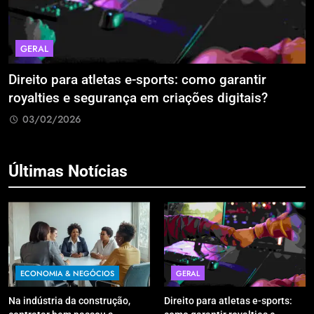
GERAL
Direito para atletas e-sports: como garantir
A
royalties e segurança em criações digitais?
E
R
03/02/2026
Últimas Notícias
ECONOMIA & NEGÓCIOS
GERAL
Na indústria da construção,
Direito para atletas e-sports: