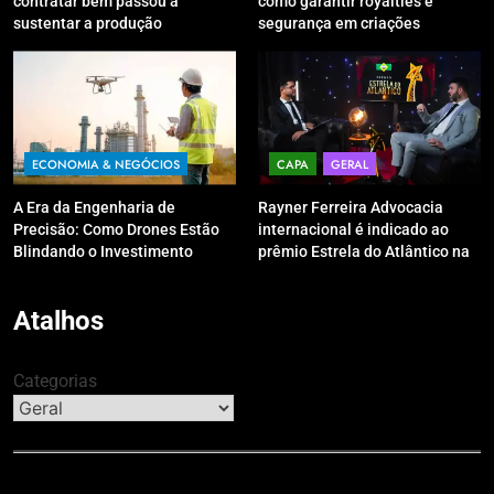
contratar bem passou a
como garantir royalties e
sustentar a produção
segurança em criações
digitais?
ECONOMIA & NEGÓCIOS
CAPA
GERAL
A Era da Engenharia de
Rayner Ferreira Advocacia
Precisão: Como Drones Estão
internacional é indicado ao
Blindando o Investimento
prêmio Estrela do Atlântico na
Público contra o Retrabalho
categoria “Apoio Jurídico”
Atalhos
Categorias