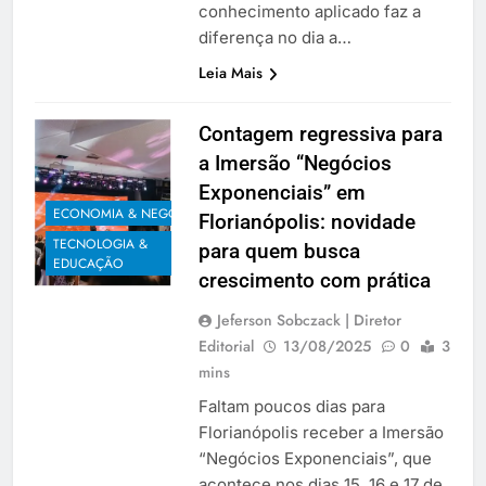
conhecimento aplicado faz a
diferença no dia a…
Leia Mais
Contagem regressiva para
a Imersão “Negócios
Exponenciais” em
ECONOMIA & NEGÓCIOS
Florianópolis: novidade
TECNOLOGIA &
para quem busca
EDUCAÇÃO
crescimento com prática
Jeferson Sobczack | Diretor
Editorial
13/08/2025
0
3
mins
Faltam poucos dias para
Florianópolis receber a Imersão
“Negócios Exponenciais”, que
acontece nos dias 15, 16 e 17 de