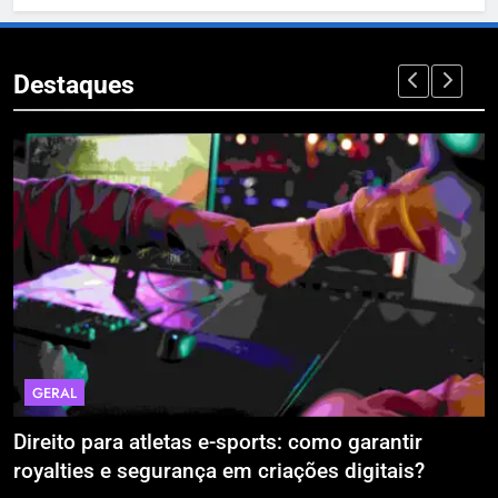
Destaques
ECONOMIA & NEGÓCIOS
mo garantir
A Era da Engenharia de Precisão:
s digitais?
Estão Blindando o Investimento Pú