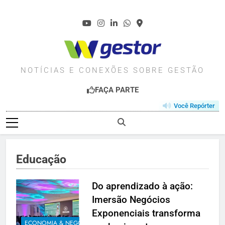
Skip
to
content
WGESTOR.COM.BR
NOTÍCIAS E CONEXÕES SOBRE GESTÃO
FAÇA PARTE
Você Repórter
Educação
Do aprendizado à ação:
Imersão Negócios
Exponenciais transforma
ECONOMIA & NEGÓCIOS