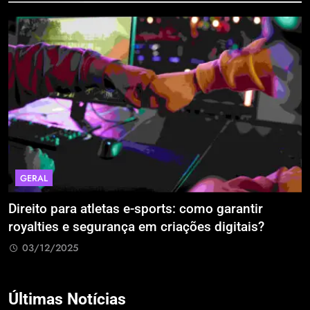
GERAL
Direito para atletas e-sports: como garantir
A
royalties e segurança em criações digitais?
E
R
03/12/2025
Últimas Notícias