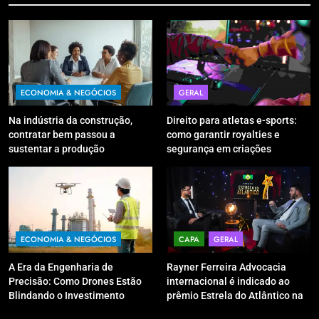
ECONOMIA & NEGÓCIOS
GERAL
Na indústria da construção,
Direito para atletas e-sports:
contratar bem passou a
como garantir royalties e
sustentar a produção
segurança em criações
digitais?
ECONOMIA & NEGÓCIOS
CAPA
GERAL
A Era da Engenharia de
Rayner Ferreira Advocacia
Precisão: Como Drones Estão
internacional é indicado ao
Blindando o Investimento
prêmio Estrela do Atlântico na
Público contra o Retrabalho
categoria “Apoio Jurídico”