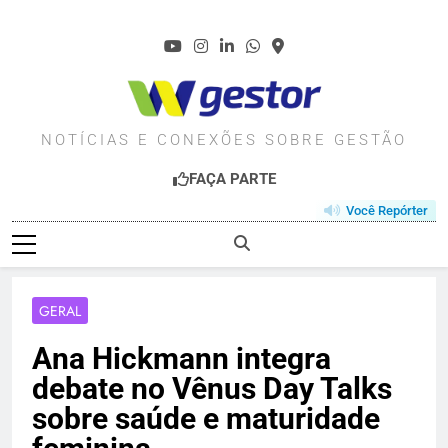
Skip
to
content
WGESTOR.COM.BR
NOTÍCIAS E CONEXÕES SOBRE GESTÃO
FAÇA PARTE
Você Repórter
GERAL
Ana Hickmann integra
debate no Vênus Day Talks
sobre saúde e maturidade