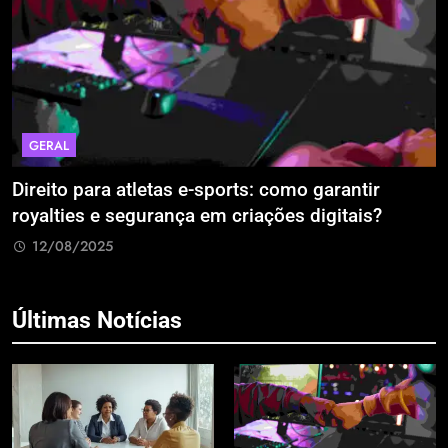
GERAL
Direito para atletas e-sports: como garantir
A
royalties e segurança em criações digitais?
E
R
12/08/2025
Últimas Notícias