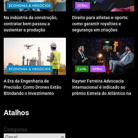
ECONOMIA & NEGÓCIOS
GERAL
Na indústria da construção,
Direito para atletas e-sports:
contratar bem passou a
como garantir royalties e
sustentar a produção
segurança em criações
digitais?
ECONOMIA & NEGÓCIOS
CAPA
GERAL
A Era da Engenharia de
Rayner Ferreira Advocacia
Precisão: Como Drones Estão
internacional é indicado ao
Blindando o Investimento
prêmio Estrela do Atlântico na
Público contra o Retrabalho
categoria “Apoio Jurídico”
Atalhos
Categorias