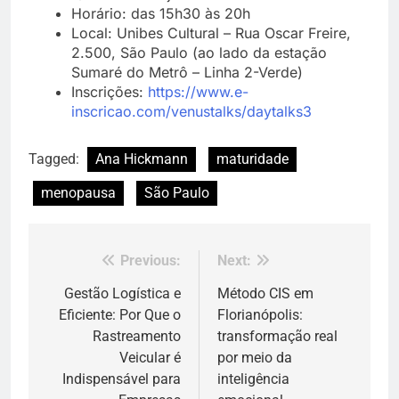
Horário: das 15h30 às 20h
Local: Unibes Cultural – Rua Oscar Freire,
2.500, São Paulo (ao lado da estação
Sumaré do Metrô – Linha 2-Verde)
Inscrições:
https://www.e-
inscricao.com/venustalks/daytalks3
Tagged:
Ana Hickmann
maturidade
menopausa
São Paulo
Previous:
Next:
Navegação
de
Gestão Logística e
Método CIS em
Eficiente: Por Que o
Florianópolis:
Post
Rastreamento
transformação real
Veicular é
por meio da
Indispensável para
inteligência