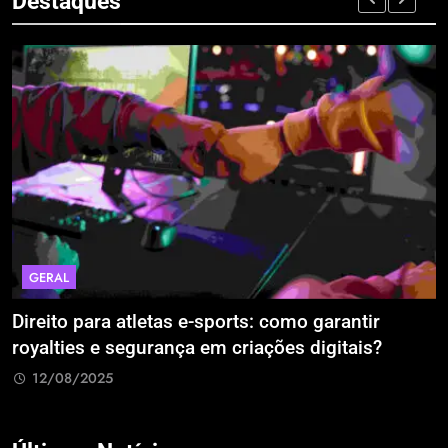
Destaques
GERAL
Direito para atletas e-sports: como garantir
A
royalties e segurança em criações digitais?
E
R
12/08/2025