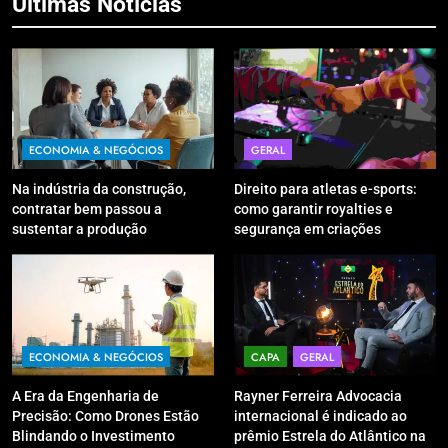
Últimas Notícias
ECONOMIA & NEGÓCIOS
GERAL
Na indústria da construção,
Direito para atletas e-sports:
contratar bem passou a
como garantir royalties e
sustentar a produção
segurança em criações
digitais?
ECONOMIA & NEGÓCIOS
CAPA
GERAL
A Era da Engenharia de
Rayner Ferreira Advocacia
Precisão: Como Drones Estão
internacional é indicado ao
Blindando o Investimento
prêmio Estrela do Atlântico na