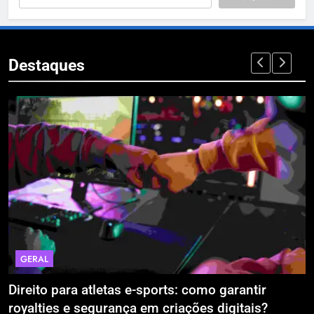
Destaques
L
ECONOMI
o para atletas e-sports: como garantir
A Era da
ies e segurança em criações digitais?
Estão Bl