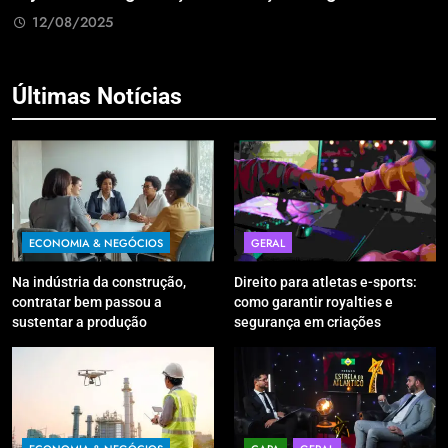
Retrabal
8/2025
12/08/
Últimas Notícias
ECONOMIA & NEGÓCIOS
GERAL
Na indústria da construção,
Direito para atletas e-sports:
contratar bem passou a
como garantir royalties e
sustentar a produção
segurança em criações
digitais?