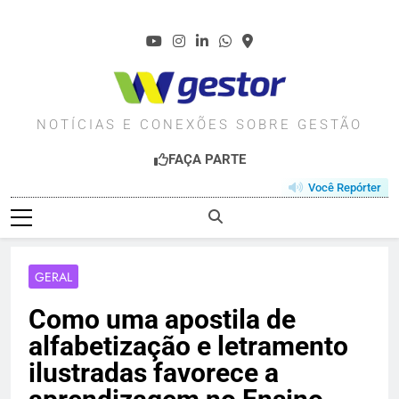
Skip
to
content
WGESTOR.COM.BR
NOTÍCIAS E CONEXÕES SOBRE GESTÃO
FAÇA PARTE
Você Repórter
GERAL
Como uma apostila de
alfabetização e letramento
ilustradas favorece a