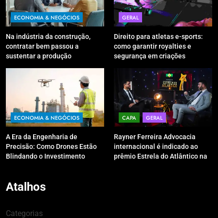
ECONOMIA & NEGÓCIOS
GERAL
Na indústria da construção,
Direito para atletas e-sports:
contratar bem passou a
como garantir royalties e
sustentar a produção
segurança em criações
digitais?
ECONOMIA & NEGÓCIOS
CAPA
GERAL
A Era da Engenharia de
Rayner Ferreira Advocacia
Precisão: Como Drones Estão
internacional é indicado ao
Blindando o Investimento
prêmio Estrela do Atlântico na
Público contra o Retrabalho
categoria “Apoio Jurídico”
Atalhos
Categorias