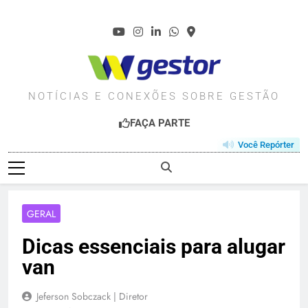
Skip
to
content
WGESTOR.COM.BR
NOTÍCIAS E CONEXÕES SOBRE GESTÃO
FAÇA PARTE
Você Repórter
GERAL
Dicas essenciais para alugar
van
Jeferson Sobczack | Diretor