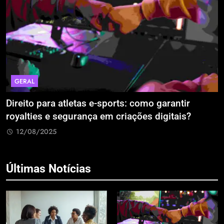
L
ECONOMI
o para atletas e-sports: como garantir
A Era da
ies e segurança em criações digitais?
Estão Bl
Retrabal
8/2025
12/08/
Últimas Notícias