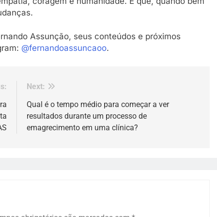
é empatia, coragem e humanidade. E que, quando bem
mudanças.
ernando Assunção, seus conteúdos e próximos
agram:
@fernandoassuncaoo
.
s:
Next:
ra
Qual é o tempo médio para começar a ver
ta
resultados durante um processo de
AS
emagrecimento em uma clínica?