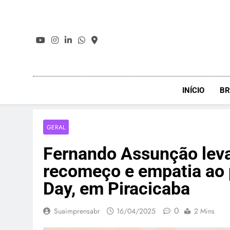
Skip
to
content
INÍCIO
BR
GERAL
Fernando Assunção lev
recomeço e empatia ao p
Day, em Piracicaba
0
Suaimprensabr
16/04/2025
2 Mins