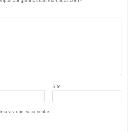
mpos obrigatórios são marcados com
*
Site
ima vez que eu comentar.