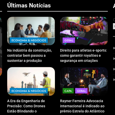
Últimas Notícias
C
ECONOMIA & NEGÓCIOS
GERAL
Na indústria da construção,
Direito para atletas e-sports:
contratar bem passou a
como garantir royalties e
sustentar a produção
segurança em criações
digitais?
ECONOMIA & NEGÓCIOS
CAP
A Era da Engenharia de Precisão: Como
Rayne
Drones Estão Blindando o Investimento
indic
ECONOMIA & NEGÓCIOS
CAPA
GERAL
Público contra o Retrabalho
categ
A Era da Engenharia de
Rayner Ferreira Advocacia
12/08/2025
12/
Precisão: Como Drones
internacional é indicado ao
Estão Blindando o
prêmio Estrela do Atlântico