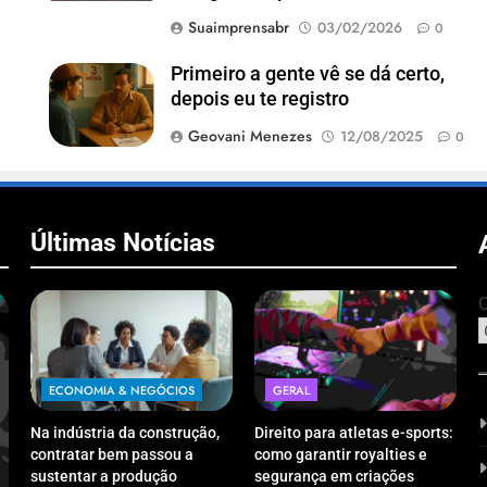
Suaimprensabr
03/02/2026
0
Primeiro a gente vê se dá certo,
depois eu te registro
Geovani Menezes
12/08/2025
0
Últimas Notícias
C
ECONOMIA & NEGÓCIOS
GERAL
Na indústria da construção,
Direito para atletas e-sports:
contratar bem passou a
como garantir royalties e
sustentar a produção
segurança em criações