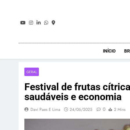
Skip
to
content
INÍCIO
BR
GERAL
Festival de frutas cítric
saudáveis e economia
0
Davi Paes E Lima
24/06/2025
2 Mins