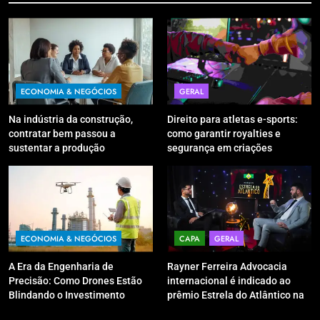
ECONOMIA & NEGÓCIOS
GERAL
Na indústria da construção,
Direito para atletas e-sports:
contratar bem passou a
como garantir royalties e
sustentar a produção
segurança em criações
digitais?
ECONOMIA & NEGÓCIOS
CAPA
GERAL
A Era da Engenharia de
Rayner Ferreira Advocacia
Precisão: Como Drones Estão
internacional é indicado ao
Blindando o Investimento
prêmio Estrela do Atlântico na
Público contra o Retrabalho
categoria “Apoio Jurídico”