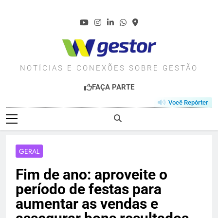
Skip
to
content
WGESTOR.COM.BR
NOTÍCIAS E CONEXÕES SOBRE GESTÃO
FAÇA PARTE
Você Repórter
GERAL
Fim de ano: aproveite o
período de festas para
aumentar as vendas e