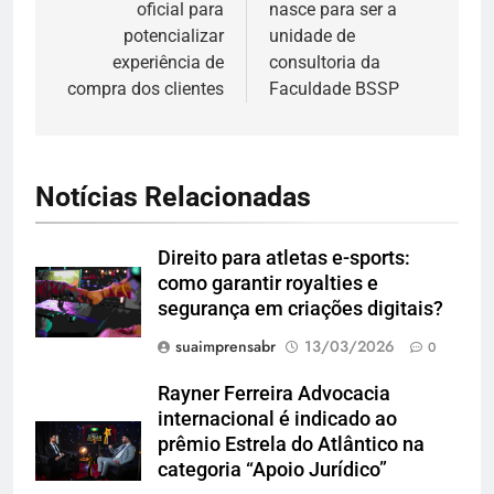
oficial para
nasce para ser a
Post
potencializar
unidade de
experiência de
consultoria da
compra dos clientes
Faculdade BSSP
Notícias Relacionadas
Direito para atletas e-sports:
como garantir royalties e
segurança em criações digitais?
suaimprensabr
13/03/2026
0
Rayner Ferreira Advocacia
internacional é indicado ao
prêmio Estrela do Atlântico na
categoria “Apoio Jurídico”