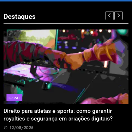
Destaques
GERAL
Direito para atletas e-sports: como garantir
A
royalties e segurança em criações digitais?
E
R
12/08/2025