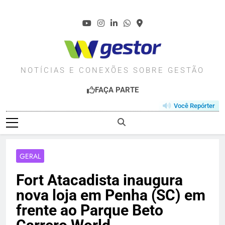
Skip
to
content
WGESTOR.COM.BR
NOTÍCIAS E CONEXÕES SOBRE GESTÃO
FAÇA PARTE
Você Repórter
GERAL
Fort Atacadista inaugura
nova loja em Penha (SC) em
frente ao Parque Beto