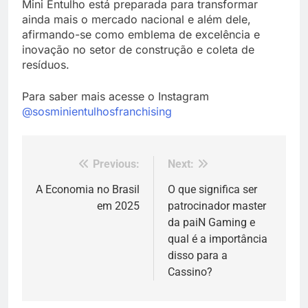
Mini Entulho está preparada para transformar
ainda mais o mercado nacional e além dele,
afirmando-se como emblema de excelência e
inovação no setor de construção e coleta de
resíduos.
Para saber mais acesse o Instagram
@sosminientulhosfranchising
Previous:
Next:
Navegação
de
A Economia no Brasil
O que significa ser
em 2025
patrocinador master
Post
da paiN Gaming e
qual é a importância
disso para a
Cassino?