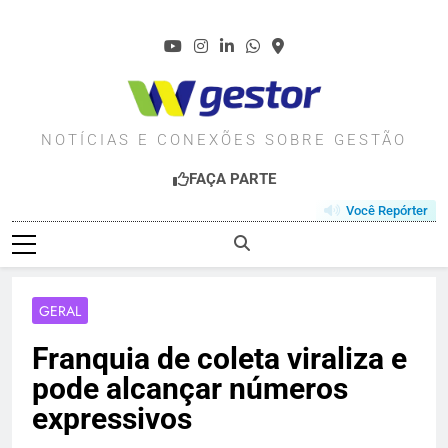
Skip
to
content
WGESTOR.COM.BR
NOTÍCIAS E CONEXÕES SOBRE GESTÃO
FAÇA PARTE
Você Repórter
GERAL
Franquia de coleta viraliza e
pode alcançar números
expressivos