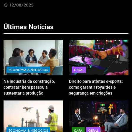
Retrabalho
c
12/08/2025
Últimas Notícias
ECONOMIA & NEGÓCIOS
GERAL
Na indústria da construção,
Direito para atletas e-sports:
contratar bem passou a
como garantir royalties e
sustentar a produção
segurança em criações
digitais?
ECONOMIA & NEGÓCIOS
CAPA
GERAL