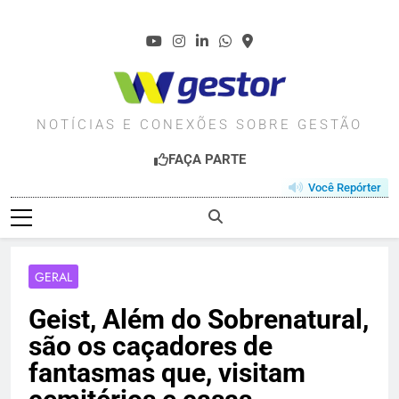
Skip
to
content
WGESTOR.COM.BR
NOTÍCIAS E CONEXÕES SOBRE GESTÃO
FAÇA PARTE
Você Repórter
GERAL
Geist, Além do Sobrenatural,
são os caçadores de
fantasmas que, visitam