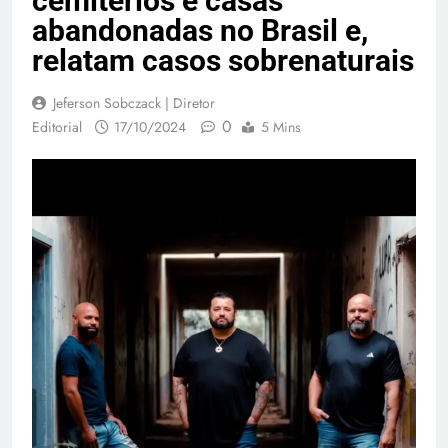
cemitérios e casas
abandonadas no Brasil e,
relatam casos sobrenaturais
Jeferson Sobczack | Diretor
0
Editorial
17/10/2024
5 Mins