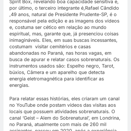
Spirit Box, revelando boa capacidade sensitiva e,
por último, o terceiro integrante é,Rafael Cândido
,49 anos, natural de Presidente Prudente-SP, é o
responsável pela edição e as imagens dos vídeos
e, costuma ser cético em relação ao mundo
espiritual, mas, garante que, já presenciou coisas
inimagináveis. Eles, em suas buscas incessantes,
costumam visitar cemitérios e casas
abandonadas no Paraná, nas horas vagas, em
busca de apurar e relatar casos sobrenaturais. Os
instrumentos usados são: Espelho negro, Tarot,
búxios, Câmera e um aparelho que detecta
energia eletromagnética para identificar as
energias.
Para relatar essas histórias, eles criaram um canal
no YouTube onde postam vídeos das visitas aos
locais que possuem atividades sobrenaturais. O
canal ‘Geist – Alem do Sobrenatural’, em Londrina,
no Paraná, atualmente com mais de 260 mil
assinantes, nasceu em 2020, após a experiência