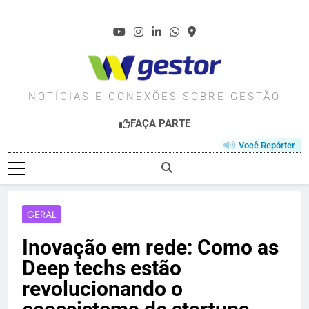
Skip
to
content
WGESTOR.COM.BR
NOTÍCIAS E CONEXÕES SOBRE GESTÃO
FAÇA PARTE
Você Repórter
GERAL
Inovação em rede: Como as
Deep techs estão
revolucionando o