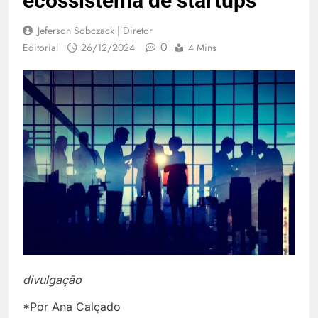
ecossistema de startups
Jeferson Sobczack | Diretor
0
Editorial
26/12/2024
4 Mins
divulgação
*Por Ana Calçado