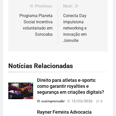
Previous:
Next:
Navegação
de
Programa Planeta
Conecta Day
Social incentiva
impulsiona
Post
voluntariado em
networking e
Sorocaba
inovação em
Joinville
Notícias Relacionadas
Direito para atletas e-sports:
como garantir royalties e
segurança em criações digitais?
suaimprensabr
13/03/2026
0
Rayner Ferreira Advocacia