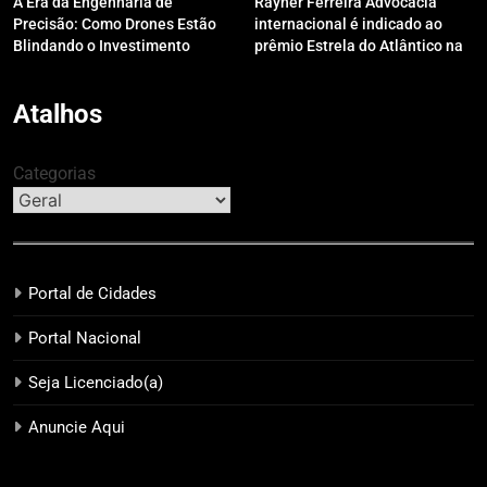
A Era da Engenharia de
Rayner Ferreira Advocacia
Precisão: Como Drones Estão
internacional é indicado ao
Blindando o Investimento
prêmio Estrela do Atlântico na
Público contra o Retrabalho
categoria “Apoio Jurídico”
Atalhos
Categorias
Portal de Cidades
Portal Nacional
Seja Licenciado(a)
Anuncie Aqui