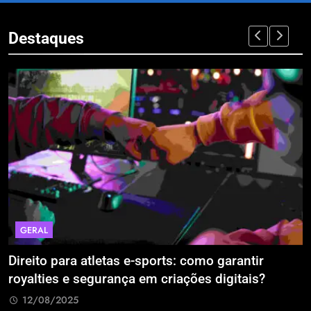
Destaques
GERAL
Direito para atletas e-sports: como garantir
A
royalties e segurança em criações digitais?
E
R
12/08/2025