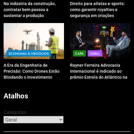
Na indústria da construção,
Direito para atletas e-sports:
contratar bem passou a
como garantir royalties e
sustentar a produção
segurança em criações
digitais?
ECONOMIA & NEGÓCIOS
CAPA
GERAL
A Era da Engenharia de
Rayner Ferreira Advocacia
Precisão: Como Drones Estão
internacional é indicado ao
Blindando o Investimento
prêmio Estrela do Atlântico na
Público contra o Retrabalho
categoria “Apoio Jurídico”
Atalhos
Categorias