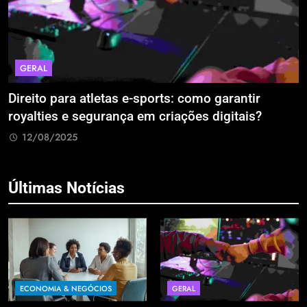
GERAL
Direito para atletas e-sports: como garantir
A
royalties e segurança em criações digitais?
E
R
12/08/2025
Últimas Notícias
ECONOMIA & NEGÓCIOS
GERAL