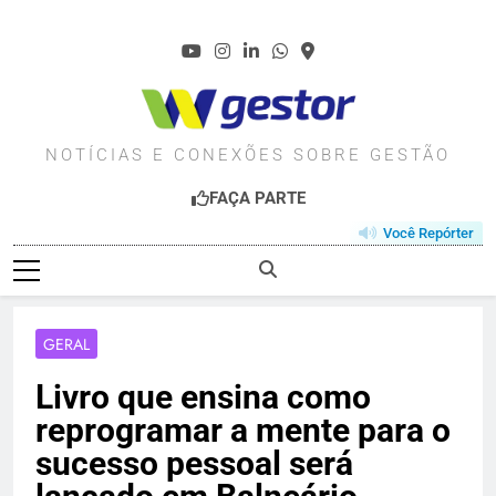
Skip
to
content
WGESTOR.COM.BR
NOTÍCIAS E CONEXÕES SOBRE GESTÃO
FAÇA PARTE
Você Repórter
GERAL
Livro que ensina como
reprogramar a mente para o
sucesso pessoal será