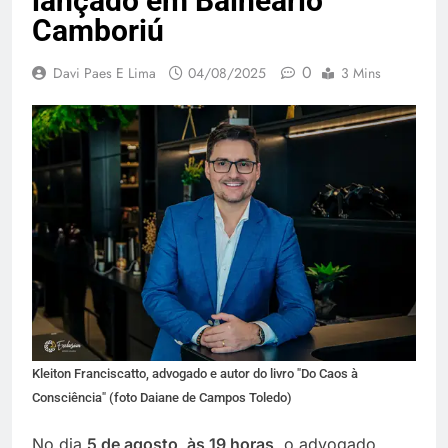
lançado em Balneário
Camboriú
0
Davi Paes E Lima
04/08/2025
3 Mins
Kleiton Franciscatto, advogado e autor do livro "Do Caos à
Consciência" (foto Daiane de Campos Toledo)
No dia
5 de agosto, às 19 horas
, o advogado,