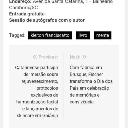
Endereço:
Avenida Santa Catarina, 1 – Balneário
Camboriú/SC
Entrada gratuita
Sessão de autógrafos com o autor
Tagged:
kleiton franciscatto
livro
mente
Previous:
Next:
Navegação
de
Catarinense participa
Com fábrica em
de imersão sobre
Brusque, Fischer
Post
rejuvenescimento,
transforma o Dia dos
protocolos
Pais em celebração
exclusivos de
de memórias e
harmonização facial
convivência
e lançamentos de
skincare em Goiânia