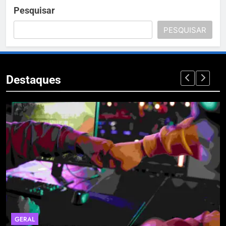
Pesquisar
PESQUISAR
Destaques
ERAL
ECON