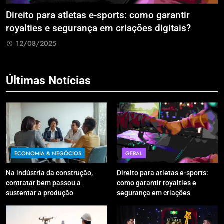
eito para atletas e-sports: como garantir
A Era
alties e segurança em criações digitais?
Estão
Retra
2/08/2025
12/
Últimas Notícias
ECONOMIA & NEGÓCIOS
GERAL
Na indústria da construção,
Direito para atletas e-sports:
contratar bem passou a
como garantir royalties e
sustentar a produção
segurança em criações
digitais?