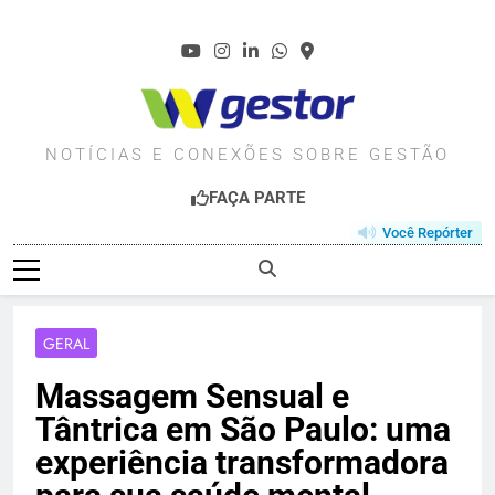
Skip
to
content
WGESTOR.COM.BR
NOTÍCIAS E CONEXÕES SOBRE GESTÃO
FAÇA PARTE
Você Repórter
GERAL
Massagem Sensual e
Tântrica em São Paulo: uma
experiência transformadora