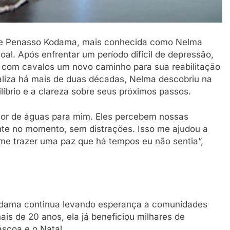
sue Penasso Kodama, mais conhecida como Nelma
l. Após enfrentar um período difícil de depressão,
o com cavalos um novo caminho para sua reabilitação
aliza há mais de duas décadas, Nelma descobriu na
íbrio e a clareza sobre seus próximos passos.
sor de águas para mim. Eles percebem nossas
te no momento, sem distrações. Isso me ajudou a
me trazer uma paz que há tempos eu não sentia”,
Kodama continua levando esperança a comunidades
ais de 20 anos, ela já beneficiou milhares de
scoa e o Natal.