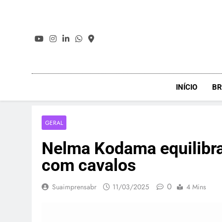
Skip
to
content
INÍCIO
BR
GERAL
Nelma Kodama equilibra 
com cavalos
0
Suaimprensabr
11/03/2025
4 Mins