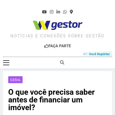
Skip
to
content
WGESTOR.COM.BR
NOTÍCIAS E CONEXÕES SOBRE GESTÃO
FAÇA PARTE
Você Repórter
GERAL
O que você precisa saber
antes de financiar um
imóvel?