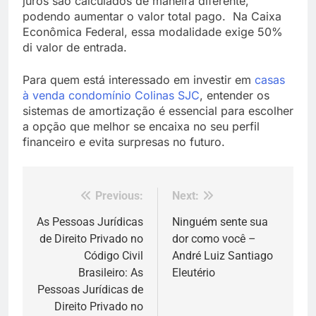
juros são calculados de maneira diferente,
podendo aumentar o valor total pago. Na Caixa
Econômica Federal, essa modalidade exige 50%
di valor de entrada.
Para quem está interessado em investir em
casas
à venda condomínio Colinas SJC
, entender os
sistemas de amortização é essencial para escolher
a opção que melhor se encaixa no seu perfil
financeiro e evita surpresas no futuro.
Previous:
Next:
Navegação
de
As Pessoas Jurídicas
Ninguém sente sua
de Direito Privado no
dor como você –
Post
Código Civil
André Luiz Santiago
Brasileiro: As
Eleutério
Pessoas Jurídicas de
Direito Privado no