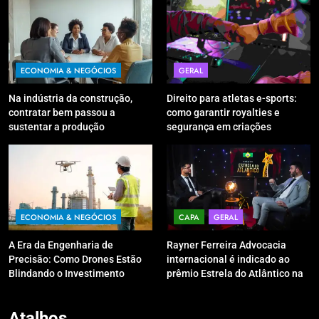
ECONOMIA & NEGÓCIOS
GERAL
Na indústria da construção,
Direito para atletas e-sports:
contratar bem passou a
como garantir royalties e
sustentar a produção
segurança em criações
digitais?
ECONOMIA & NEGÓCIOS
CAPA
GERAL
A Era da Engenharia de
Rayner Ferreira Advocacia
Precisão: Como Drones Estão
internacional é indicado ao
Blindando o Investimento
prêmio Estrela do Atlântico na
Público contra o Retrabalho
categoria “Apoio Jurídico”
Atalhos