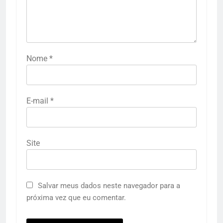
Nome
*
E-mail
*
Site
Salvar meus dados neste navegador para a
próxima vez que eu comentar.