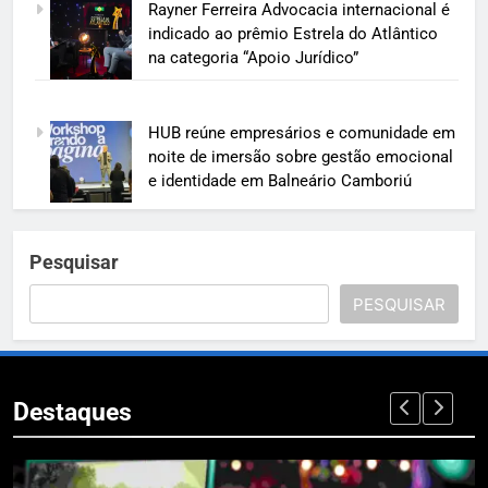
Rayner Ferreira Advocacia internacional é
indicado ao prêmio Estrela do Atlântico
na categoria “Apoio Jurídico”
HUB reúne empresários e comunidade em
noite de imersão sobre gestão emocional
e identidade em Balneário Camboriú
Pesquisar
PESQUISAR
Destaques