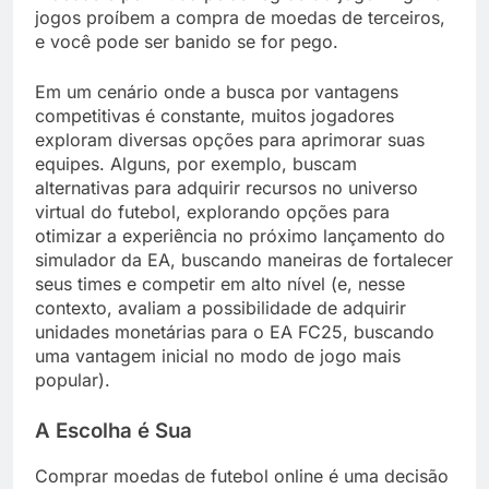
jogos proíbem a compra de moedas de terceiros,
e você pode ser banido se for pego.
Em um cenário onde a busca por vantagens
competitivas é constante, muitos jogadores
exploram diversas opções para aprimorar suas
equipes. Alguns, por exemplo, buscam
alternativas para adquirir recursos no universo
virtual do futebol, explorando opções para
otimizar a experiência no próximo lançamento do
simulador da EA, buscando maneiras de fortalecer
seus times e competir em alto nível (e, nesse
contexto, avaliam a possibilidade de adquirir
unidades monetárias para o EA FC25, buscando
uma vantagem inicial no modo de jogo mais
popular).
A Escolha é Sua
Comprar moedas de futebol online é uma decisão