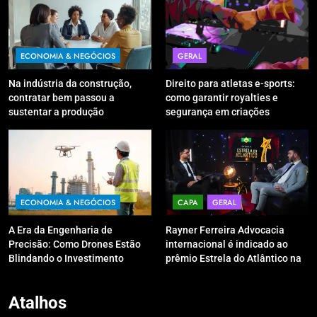
ECONOMIA & NEGÓCIOS
GERAL
Na indústria da construção,
Direito para atletas e-sports:
contratar bem passou a
como garantir royalties e
sustentar a produção
segurança em criações
digitais?
ECONOMIA & NEGÓCIOS
CAPA
GERAL
A Era da Engenharia de
Rayner Ferreira Advocacia
Precisão: Como Drones Estão
internacional é indicado ao
Blindando o Investimento
prêmio Estrela do Atlântico na
Público contra o Retrabalho
categoria “Apoio Jurídico”
Atalhos