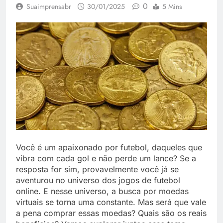
0
Suaimprensabr
30/01/2025
5 Mins
Você é um apaixonado por futebol, daqueles que
vibra com cada gol e não perde um lance? Se a
resposta for sim, provavelmente você já se
aventurou no universo dos jogos de futebol
online. E nesse universo, a busca por moedas
virtuais se torna uma constante. Mas será que vale
a pena comprar essas moedas? Quais são os reais