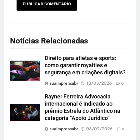
Notícias Relacionadas
Direito para atletas e-sports:
como garantir royalties e
segurança em criações digitais?
suaimprensabr
13/03/2026
0
Rayner Ferreira Advocacia
internacional é indicado ao
prêmio Estrela do Atlântico na
categoria “Apoio Jurídico”
suaimprensabr
03/02/2026
0