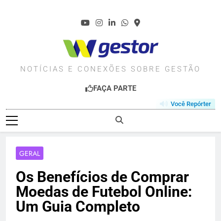
Skip
to
content
WGESTOR.COM.BR
NOTÍCIAS E CONEXÕES SOBRE GESTÃO
FAÇA PARTE
Você Repórter
GERAL
Os Benefícios de Comprar
Moedas de Futebol Online:
Um Guia Completo