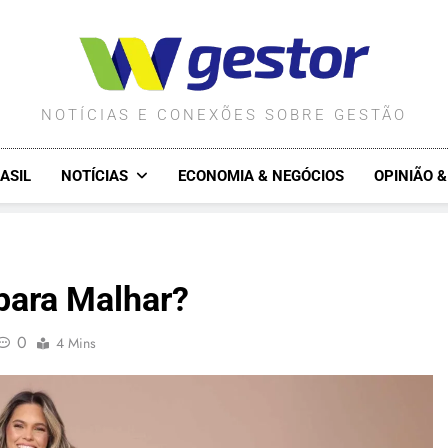
WGESTOR.COM.BR
NOTÍCIAS E CONEXÕES SOBRE GESTÃO
ASIL
NOTÍCIAS
ECONOMIA & NEGÓCIOS
OPINIÃO 
para Malhar?
0
4 Mins