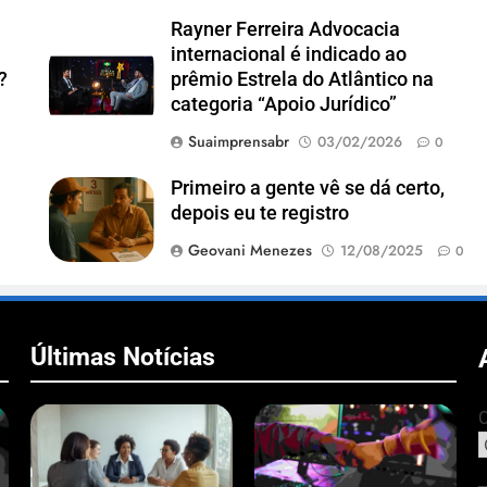
Rayner Ferreira Advocacia
internacional é indicado ao
?
prêmio Estrela do Atlântico na
categoria “Apoio Jurídico”
Suaimprensabr
03/02/2026
0
Primeiro a gente vê se dá certo,
depois eu te registro
Geovani Menezes
12/08/2025
0
Últimas Notícias
C