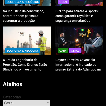
ECONOMIA & NEGÓCIOS
GERAL
Na indústria da construção,
Direito para atletas e-sports:
contratar bem passou a
como garantir royalties e
sustentar a produção
segurança em criações
digitais?
ECONOMIA & NEGÓCIOS
CAPA
GERAL
A Era da Engenharia de
Rayner Ferreira Advocacia
Precisão: Como Drones Estão
internacional é indicado ao
Blindando o Investimento
prêmio Estrela do Atlântico na
Público contra o Retrabalho
categoria “Apoio Jurídico”
Atalhos
Categorias