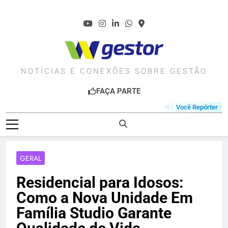
Skip
to
content
WGESTOR.COM.BR
NOTÍCIAS E CONEXÕES SOBRE GESTÃO
FAÇA PARTE
Você Repórter
GERAL
Residencial para Idosos:
Como a Nova Unidade Em
Família Studio Garante